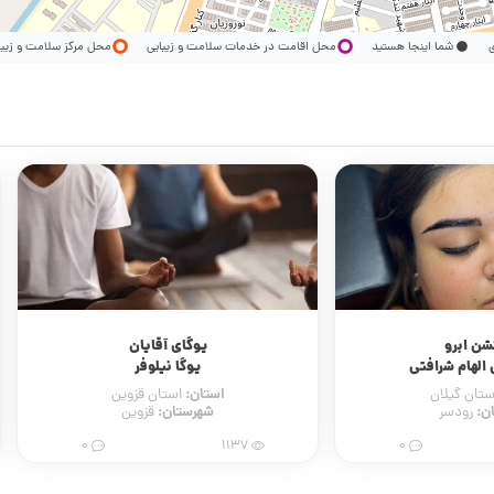
ری
شما اینجا هستید
محل اقامت در خدمات سلامت و زیبایی
محل مرکز سلامت و زیب
شن ابرو
یوگای آقایان
 الهام شرافتی
یوگا نیلوفر
استان:
ستان گیلان
استان قزوین
ن:
شهرستان:
رودسر
قزوین
0
1137
0