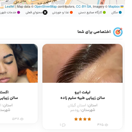
|
Map data ©
OpenStreetMap
contributors,
CC-BY-SA
, Imagery ©
Mapbox
Leaflet
مکان
کارگاه صنایع دستی
غذا و خوردنی
محتوای فعلی
خدمات شه
اختصاصی برای شما
لیفت ابرو
اکستن
سالن زیبایی طیبه سلیم زاده
سالن زیبایی
استان:
استان:
استان گیلان
ا
شهرستان:
شهرستا
رودسر
538
1
425