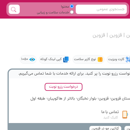
محتوا
خدمات سلامت و زیبایی
 | قزوین | قزوین
کارت ویزیت
نوع کاربر سلامت
کپی لینک کوتاه
1050
واست رزرو نوبت را پر کنید. برای ارائه خدمات با شما تماس می‌گیریم.
درخواست رزرو نوبت
تان قزوین- قزوین- بلوار نخبگان- بالاتر از هاکوپیان- طبقه اول
تماس با ما
کلیک کنید
ین
کراتین مو در قزوین