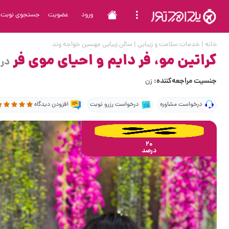
ورود
عضویت
جستجوی نوبت
خانه
|
خدمات سلامت و زیبایی
|
سالن زیبایی مهسین خواجه وند
کراتین مو، فر دایم و احیای موی فر
در
جنسیت مراجعه‌کننده:
زن
درخواست مشاوره
درخواست رزرو نوبت
افزودن دیدگاه
20
درصد