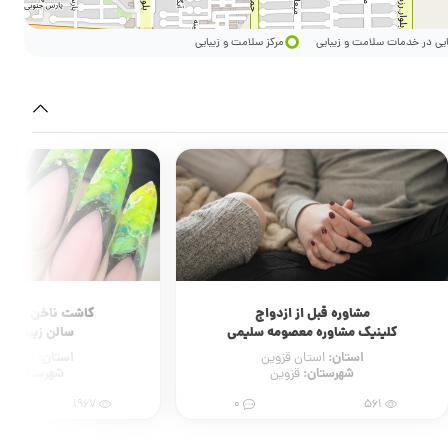
ایی در خدمات سلامت و زیبایی
مرکز سلامت و زیبایی
مشاوره قبل از ازدواج
کاشت ناخن و ترم
کلینیک مشاوره معصومه سلیمی
سالن زیبایی لو
استان:
استان:
استان قزوین
استان ت
شهرستان:
شهرستان:
قزوین
ته
1967
0
561