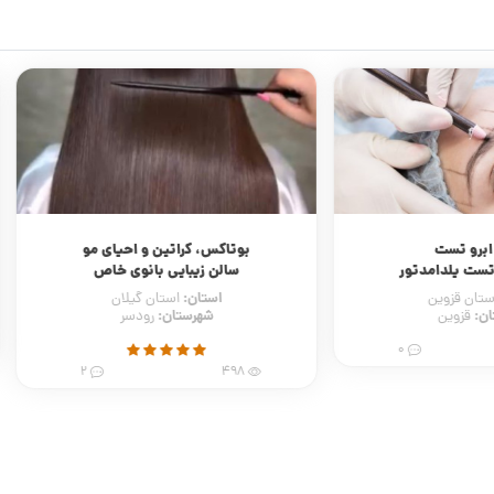
ابرو تست
بوتاکس، کراتین و احیای مو
تست یلدامدتور
سالن زیبایی بانوی خاص
استان:
ستان قزوین
استان گیلان
ن:
شهرستان:
قزوین
رودسر
0
2
498