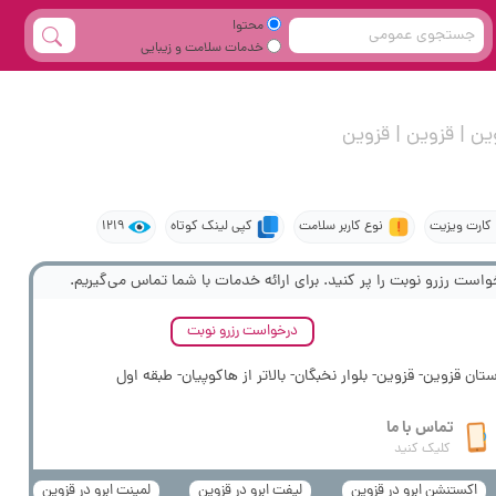
محتوا
خدمات سلامت و زیبایی
ین | قزوین | قزوین
کارت ویزیت
نوع کاربر سلامت
کپی لینک کوتاه
1219
واست رزرو نوبت را پر کنید. برای ارائه خدمات با شما تماس می‌گیریم.
درخواست رزرو نوبت
تان قزوین- قزوین- بلوار نخبگان- بالاتر از هاکوپیان- طبقه اول
تماس با ما
کلیک کنید
اکستنشن ابرو در قزوین
لیفت ابرو در قزوین
لمینت ابرو در قزوین