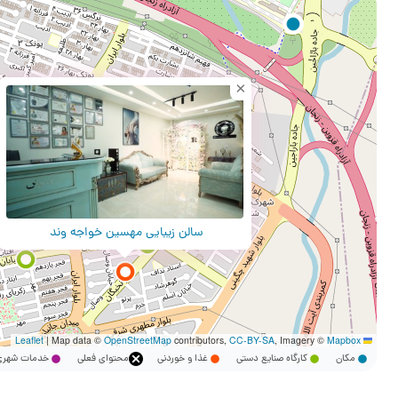
×
سالن زیبایی مهسین خواجه وند
|
Map data ©
OpenStreetMap
contributors,
CC-BY-SA
, Imagery ©
Mapbox
Leaflet
مکان
کارگاه صنایع دستی
غذا و خوردنی
محتوای فعلی
خدمات شه