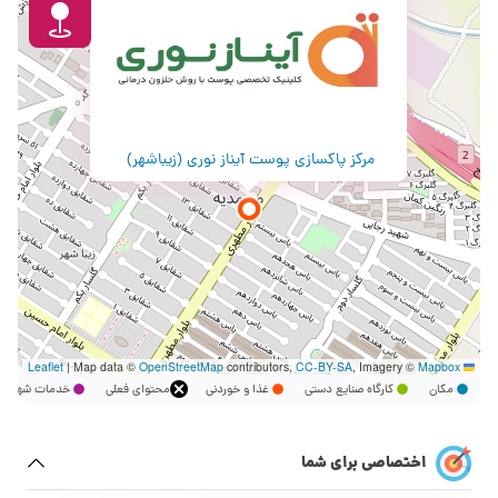
مرکز پاکسازی پوست آیناز نوری (زیباشهر)
|
Map data ©
OpenStreetMap
contributors,
CC-BY-SA
, Imagery ©
Mapbox
Leaflet
مکان
کارگاه صنایع دستی
غذا و خوردنی
محتوای فعلی
خدمات شهر
اختصاصی برای شما