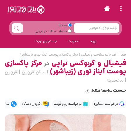
محتوا
خدمات سلامت و زیبایی
ورود
عضویت
جستجوی نوبت
خانه
|
خدمات سلامت و زیبایی
|
مرکز پاکسازی پوست آیناز نوری (زیباشهر)
فیشیال و کربوکسی تراپی
مرکز پاکسازی
در
پوست آیناز نوری (زیباشهر)
استان قزوین | قزوین
| محمدیه
جنسیت مراجعه‌کننده:
زن
درخواست مشاوره
درخواست رزرو نوبت
افزودن دیدگاه
تماس ت