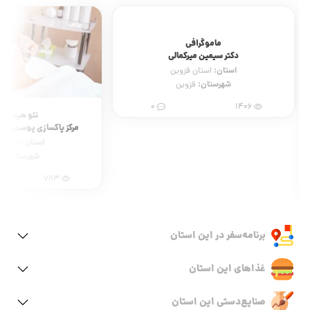
ماموگرافی
دکتر سیمین میرکمالی
استان:
استان قزوین
شهرستان:
قزوین
0
1406
نئو هیدرود
مرکز پاکسازی پوست آیناز
استان:
استان 
شهرستان:
ق
783
برنامه‌سفر‌ در این استان
غذاهای این استان
صنایع‌دستی این استان