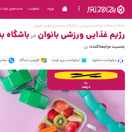
ورود
عضویت
جستجوی نوبت
خانه
|
خدمات سلامت و زیبایی
|
باشگاه بدنسازی مهدی کریمی
رژیم غذایی ورزشی بانوان
باشگاه ب
در
جنسیت مراجعه‌کننده:
زن
درخواست مشاوره
درخواست رزرو نوبت
افزودن دیدگاه
تماس 
10
درصد