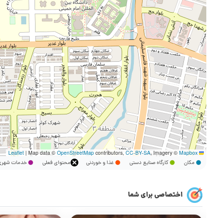
|
Map data ©
OpenStreetMap
contributors,
CC-BY-SA
, Imagery ©
Mapbox
Leaflet
مکان
کارگاه صنایع دستی
غذا و خوردنی
محتوای فعلی
خدمات شه
اختصاصی برای شما