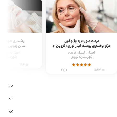
لیفت صورت با نخ جذبی
پاکسازی صورت و 
مرکز پاکسازی پوست آیناز نوری (قزوین 1)
سالن زیبایی نسیم
استان:
استان:
استان قزوین
استان گ
شهرستان:
شهرستان:
قزوین
رش
194
2
1593