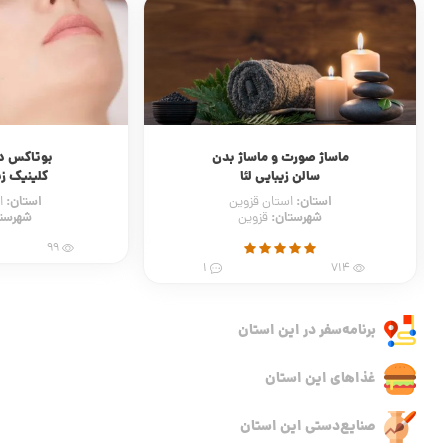
ماساژ صورت و ماساژ بدن
بوتاکس د
سالن زیبایی لئا
کلینیک زی
استان:
استان:
استان قزوین
ا
شهرستان:
شهرست
قزوین
99
1
714
برنامه‌سفر‌ در این استان
غذاهای این استان
صنایع‌دستی این استان