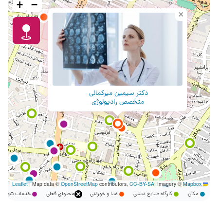
+
−
×
دکتر سیمین میرکمالی
متخصص رادیولوژی
|
Map data ©
OpenStreetMap
contributors,
CC-BY-SA
, Imagery ©
Mapbox
Leaflet
مکان
کارگاه صنایع دستی
غذا و خوردنی
محتوای فعلی
خدمات شهر