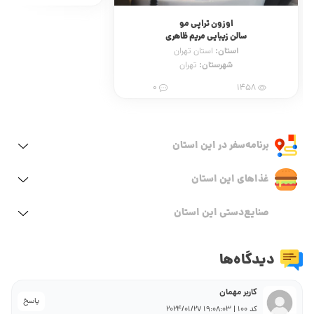
اوزون تراپی مو
سابسیژن
سالن زیبایی مریم ظاهری
کلینیک زیبایی 
استان:
استان:
استان تهران
استان 
شهرستان:
شهرستان:
تهران
ت
90
0
1458
برنامه‌سفر‌ در این استان
غذاهای این استان
صنایع‌دستی این استان
دیدگاه‌ها
کاربر مهمان
پاسخ
کد 100 | 19:08:03 2024/01/27