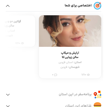
اختصاصی برای شما
آرایش و میکاپ
کراتین مو و پروتئی
سالن زیبایی لئا
سالن زیبایی ل
استان:
استان:
استان قزوین
استان 
شهرستان:
شهرستان:
قزوین
ت
1660
0
780
برنامه‌سفر‌ در این استان
غذاهای این استان