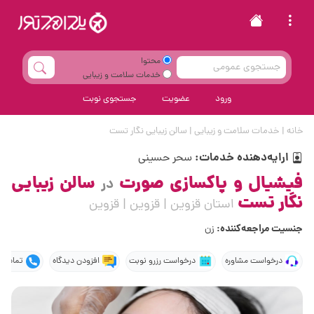
محتوا
خدمات سلامت و زیبایی
ورود
عضویت
جستجوی نوبت
خانه
|
خدمات سلامت و زیبایی
|
سالن زیبایی نگار تست
ارایه‌دهنده خدمات:
سحر حسینی
فیشیال و پاکسازی صورت
سالن زیبایی
در
نگار تست
استان قزوین | قزوین | قزوین
جنسیت مراجعه‌کننده:
زن
درخواست مشاوره
درخواست رزرو نوبت
افزودن دیدگاه
تماس ت