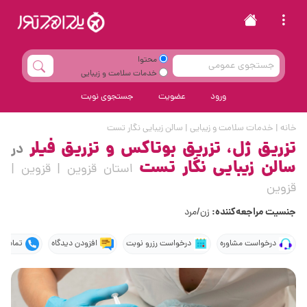
محتوا
خدمات سلامت و زیبایی
ورود
عضویت
جستجوی نوبت
خانه
|
خدمات سلامت و زیبایی
|
سالن زیبایی نگار تست
تزریق ژل، تزریق بوتاکس و تزریق فیلر
در
سالن زیبایی نگار تست
استان قزوین | قزوین |
قزوین
جنسیت مراجعه‌کننده:
زن/مرد
درخواست مشاوره
درخواست رزرو نوبت
افزودن دیدگاه
تماس ت