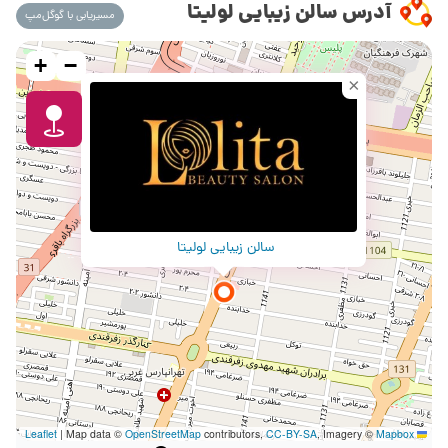
آدرس سالن زیبایی لولیتا
مسیریابی با گوگل‌مپ
+
−
×
سالن زیبایی لولیتا
|
Map data ©
OpenStreetMap
contributors,
CC-BY-SA
, Imagery ©
Mapbox
Leaflet