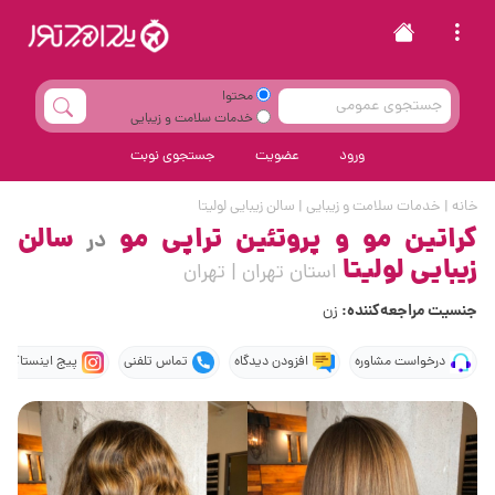
محتوا
خدمات سلامت و زیبایی
ورود
عضویت
جستجوی نوبت
خانه
|
خدمات سلامت و زیبایی
|
سالن زیبایی لولیتا
کراتین مو و پروتئین تراپی مو
سالن
در
زیبایی لولیتا
استان تهران | تهران
جنسیت مراجعه‌کننده:
زن
درخواست مشاوره
افزودن دیدگاه
تماس تلفنی
پیج اینستاگرام