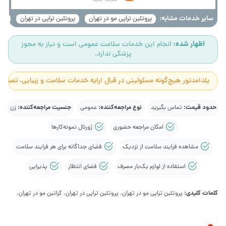
سایر خدمات مشابه:
پروتئین تراپی مو در تهران
پروتئین تراپی در تهران
کرا
اظهار شده:
انجام این خدمات سلامت عمومی است و نیاز به مجوز
پزشکی ندارد.
یلدامدتور هیچ‌گونه مسئولیتی در قبال ارایه خدمات سلامت و زیبایی، تصاوی
حدود قیمت:
نوع مراجعه‌کننده:
جنسیت مراجعه‌کننده:
تماس بگیرید
عمومی
زن
امکان مراجعه حضوری
ژورنال نمونه‌کارها
مشاهده فرایند سلامت از نزدیک
فضای جداگانه برای هر فرایند سلامت
استفاده از لوازم یک‌بار مصرف
فضای انتظار
پذیرایی
کلمات کلیدی:
پروتئین تراپی مو در تهران، پروتئین تراپی در تهران، کراتین مو در تهران،