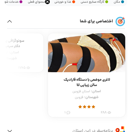
مکان
کارگاه صنایع دستی
غذا و خوردنی
محتوای فعلی
خدمات شهر
اختصاصی برای شما
سونوگرافی پیشرف
دکتر سیمین می
استان:
استان 
شهرستان:
ق
1765
لاغری موضعی با دستگاه فارادیک
سالن زیبایی لئا
استان:
استان قزوین
شهرستان:
قزوین
1
288
برنامه‌سفر‌ در این استان