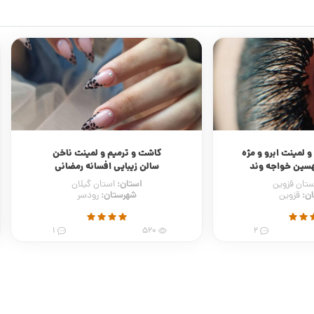
 و لمینت ناخن
پاکسازی و فیشیال VIP
افسانه رمضانی
مرکز پاکسازی پوست آیناز نوری (قزوین 1)
استان:
ستان گیلان
استان قزوین
ن:
شهرستان:
رودسر
قزوین
1
319
1