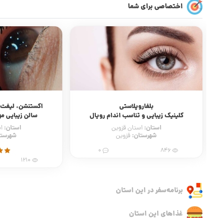
اختصاصی برای شما
اکستنشن، لیفت و لمینت ابرو و مژه
کاشت و ترمیم
سالن زیبایی مهسین خواجه وند
سالن زیبایی 
استان:
استان:
استان قزوین
ا
شهرستان:
شهرستا
قزوین
520
2
1210
برنامه‌سفر‌ در این استان
غذاهای این استان