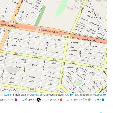
|
Map data ©
OpenStreetMap
contributors,
CC-BY-SA
, Imagery ©
Mapbox
Leaflet
مکان
کارگاه صنایع دستی
غذا و خوردنی
محتوای فعلی
خدمات شه