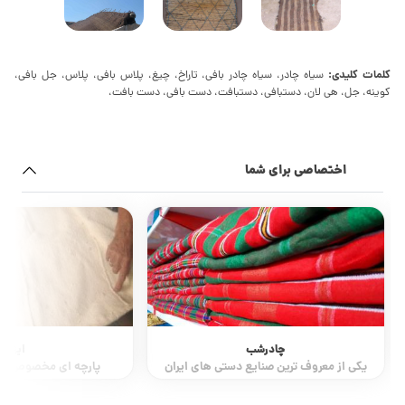
کلمات کلیدی:
سیاه چادر، سیاه چادر بافی، تاراخ، چیغ، پلاس بافی، پلاس، جل بافی،
کوینه، جل، هی لان، دستبافی، دستبافت، دست بافی، دست بافت،
اختصاصی برای شما
چادرشب
ایزار
یکی از معروف ترین صنایع دستی های ایران
پارچه ای مخصوص بقچ