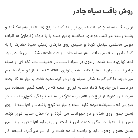
روش بافت سیاه چادر
برای بافت سیاه چادر، ابتدا موی بز را به کمک تاراخ (شانه) از هم شکافته و
رشته رشته می‌کنند. موهای شکافته و نرم شده را با دوک (کرمان) به الیاف
مویی محکمی تبدیل کرده و سپس روی دارهای زمینی سیاه چادرها را به
کمک این الیاف می بافند. هر سیاه چادر از چند «لَت» تشکیل می شود و هر
لت، نواری بافته شده از موی بز سیاه است. در حقیقت لت، تکه ای از سیاه
چادر است. زنان لت‌ها را که به شکل نواری بافته شده اند از دو طرف به هم
می دوزند تا کم کم به شکل سیاه چادر در آید. نحوه بافت و ابزار به کار رفته
در بافت این چادرها کاملا مشابه ابزاری است که در بافت گلیم استفاده می
شود. این دارها از نوع دار افقی و متحرک و مناسب زندگی کوچ‌رو است. در
صورتی که دستبافته نیمه کاره است و نیاز به کوچ باشد دار افراشته از روی
زمین جمع آوری شده و بار حیوانات می گردد و به مکان جدید کوچ کرده،
پس از استقرار در مکان جدید این قابلیت برای دوباره افراشتن دار بر روی
زمین هموار وجود دارد و بافنده ادامه بافت را از سر می‌گیرد. نتیجه کار