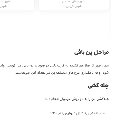
شهرستان:
قزوین
شهر:
قزوین
لیزر مو
سالن زیبایی
شهرستا
شهر:
مراحل پن بافی
همن طور که قبلا هم گفتیم به کارت بافی در قزوین، پن بافی می گویند. اولین
شود. وجه نامگذاری طرح‌های مختلف پن نیز تعداد این چپرهاست.
چله کشی
چله‌کشی پن را به دو روش می‌توان انجام داد:
چله‌کشی به شکل دیواری یا ایستاده