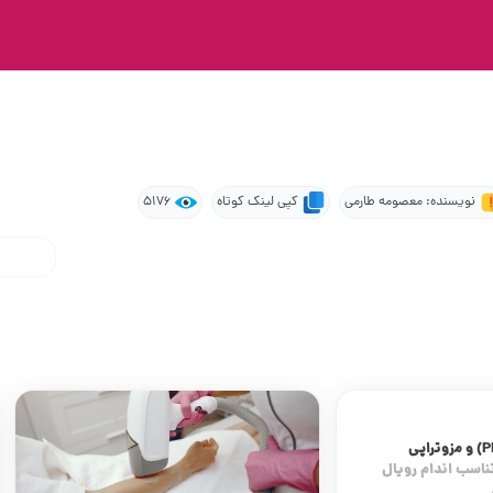
نویسنده: معصومه طارمی
کپی لینک کوتاه
5176