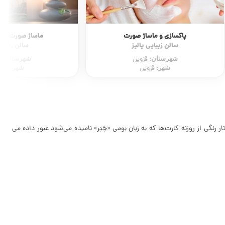
شهرستان:
ق
شهر:
قزو
ماساژ صورت و ماساژ بدن
سالن زیبایی لئا
شهرستان:
قزوین
شهر:
قزوین
گی از روزنه کارت‌ها که به زبان بومی «چَپَر» نامیده می‌شود عبور داده می