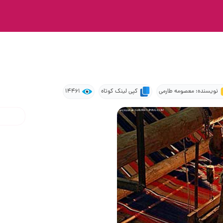
نویسنده: معصومه طارمی
کپی لینک کوتاه
14461