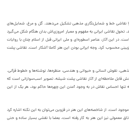
ا نقاشى خط و شمایل‌نگارى مذهبى تشکیل می‌دهند. گل و مرغ، شمایل‌هاى
. تحول نقاشی ایرانی به مفهوم و معیار امروزی‌اش بدان هنگام شکل می‌گیرد
 در این آثار، عناصر اسطوره‌اى و ملى ایرانى قبل از اسلام چنان با روایات
ی تزیینی محسوب کرد. وجه ایرانی بودن این هنر کاملا آشکار است. نقاشی پشت
هبى، نقوش انسانى و حیوانى و هندسى، منظره‌ها، نوشته‌ها و خطوط قرآنى.
ش قابل ملاحظه‌اى از آثار نقاشى پشت شیشه، تصویر اسب‌سوارانى است که
 تنها احساس نقاش در به وجود آمدن این چهره‌ها حاکم بود، هر یک از این
موجود است. از شاخصه‌های این هنر در قزوین می‌توان به این نکته اشاره کرد
 اتاق معمولی نیز این هنر به کار رفته است، بعضا با نقشی بسیار ساده و حتی