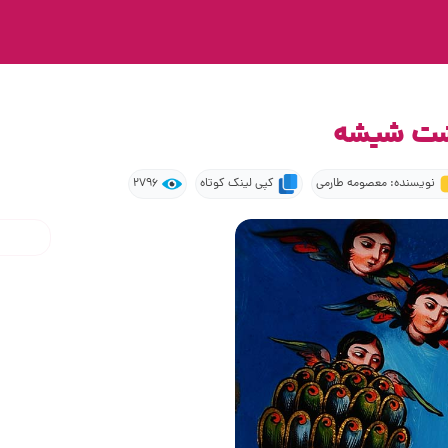
پشت شیشه
نویسنده: معصومه طارمی
کپی لینک کوتاه
2796