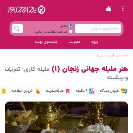
محتوا
خدمات سلامت و زیبایی
ورود
عضویت
جستجوی نوبت
خانه
|
صنایع دستی
|
هنر ملیله جهانی زنجان (1)
ملیله کاری؛ تعریف
و پیشینه
افزودن دیدگاه
9 دقیقه
علاقه‌مندی‌ها
افزودن اصلاحیه