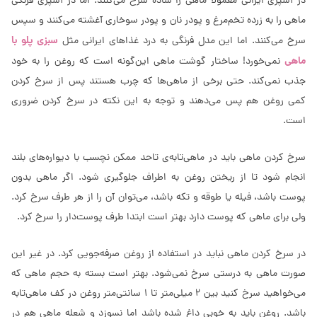
در آشپزی ایرانی معمولا ماهی را ساده سرخ می‌کنند. اما در آشپزی فرنگی
ماهی را به زرده تخم‌مرغ و پودر نان و پودر سوخاری آغشته می‌کنند و سپس
سبزی پلو با
سرخ می‌کنند. اما این مدل فرنگی به درد غذاهای ایرانی مثل
ماهی
نمی‌خورد! ساختار گوشت ماهی این‌گونه است که روغن را به خود
جذب نمی‌کند. حتی برخی از ماهی‌ها که چرب هستند پس از سرخ کردن
کمی روغن هم پس می‌دهند و توجه به این نکته در سرخ کردن ضروری
است.
سرخ کردن ماهی باید در ماهی‌تابه‌ی تاحد ممکن نچسب با دیواره‌های بلند
انجام شود تا از ریختن روغن به اطراف جلوگیری شود. اگر ماهی بدون
پوست باشد، فیله یا طوقه و تکه باشد، می‌توان آن را از هر طرف سرخ کرد.
ولی برای ماهی که پوست دارد بهتر است ابتدا طرف پوست‌دار را سرخ کرد.
در سرخ کردن ماهی نباید در استفاده از روغن صرفه‌جویی کرد. در غیر این
صورت ماهی به درستی سرخ نمی‌شود. بهتر است بسته به حجم ماهی که
می‌خواهید سرخ کنید بین 2 میلی‌متر تا 1 سانتی‌متر روغن در کف ماهی‌تابه
باشد. روغن باید به خوبی داغ شده باشد اما نسوزد و شعله ماهی هم در