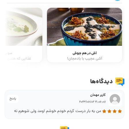
آش در هم جوش
سوپ خیا
آشی عجیب با بادمجان!
غذایی که هندی ها به 
دیدگاه‌ها
کاربر مهمان
پاسخ
21:06:07 2023/06/02
من یه بار درست کردم خودم خوشم اومد ولی شوهرم نه