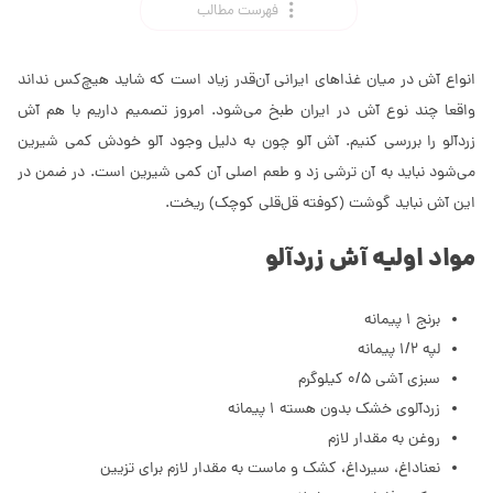
فهرست مطالب
انواع آش در میان غذاهای ایرانی آن‌قدر زیاد است که شاید هیچ‌کس نداند
واقعا چند نوع آش در ایران طبخ می‌شود. امروز تصمیم داریم با هم آش
زردآلو را بررسی کنیم. آش آلو چون به دلیل وجود آلو خودش کمی شیرین
می‌شود نباید به آن ترشی زد و طعم اصلی آن کمی شیرین است. در ضمن در
این آش نباید گوشت (کوفته قل‌قلی کوچک) ریخت.
مواد اولیه آش زردآلو
برنج 1 پیمانه
لپه 1/2 پیمانه
سبزی آشی 0/5 کیلوگرم
زردآلوی خشک بدون هسته 1 پیمانه
روغن به مقدار لازم
نعناداغ، سیرداغ، کشک و ماست به مقدار لازم برای تزیین