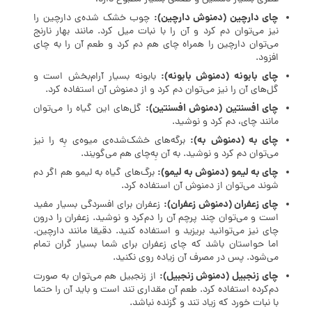
چای دارچین (دمنوش دارچین):
چوب خشک شده‌ی دارچین را
نیز می‌توان دم کرد و آن را با نبات میل کرد. مانند بهار نارنج
می‌توان دارچین را همراه چای هم دم کرد و طعم آن را به چای
افزود.
چای بابونه (دمنوش بابونه):
بابونه بسیار آرام‌بخش است و
گل‌های آن را نیز می‌توان دم کرد و از دمنوش آن استفاده کرد.
چای افسنتین (دمنوش افسنتین):
گل‌های این گیاه را می‌توان
مانند چای، دم کرد و نوشید.
چای به (دمنوش به):
برگه‌های خشک‌شده‌ی میوه‌ی بِه را نیز
می‌توان دم کرد و نوشید. به آن بِه‌چای هم می‌گویند.
چای به لیمو (دمنوش به لیمو):
برگ‌های گیاه به لیمو هم اگر دم
شوند می‌توان از دمنوش آن استفاده کرد.
چای زعفران (دمنوش زعفران):
زعفران برای افسردگی بسیار مفید
است و می‌توان چند پرچم آن را دم‌کرد و نوشید. زعفران را درون
چای نیز می‌توانید بریزید و استفاده کنید. دقیقا مانند دارچین.
اما حواستان باشد که چای زعفران برای شما بسیار گران تمام
می‌شود. پس در مصرف آن زیاده روی نکنید.
چای زنجبیل (دمنوش زنجبیل):
از زنجبیل هم می‌توان به صورت
دم‌کرده استفاده کرد. طعم آن مقداری تند است و باید آن را حتما
با نبات خورد که زیاد تند و گزنده نباشد.