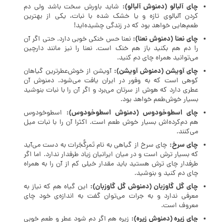
چای آلبالو (دمنوش آلبالو):
شاید باورش سخت باشد ولی دم
کردن آلبالوی تازه و یا خشک شده با نبات، یکی از بهترین
طعم‌هایی خواهد بود که در زندگی چشیده‌اید!
چای نعنا (دمنوش نعنا):
نعنا حس خنکی خوبی دارد. حتی اگر آن
را دم هم بکنید باز هم خنک است. نعنا را نیز مانند دارچین
می‌توانید همراه چای دم کنید.
چای آویشن (دمنوش آویشن):
آویشن از خوش‌عطر‌ترین گیاهان
کوهی است که به وفور در ایران یافت می‌شود. دمنوش آن
عطری دارد که هوش از سرتان می‌برد و اگر آن را با نبات بنوشید
بسیار خوش‌طعم خواهد بود.
چای اسطوخودوس (دمنوش اسطوخودوس):
اسطوخودوس
هم دم‌کرده‌اش بسیار خوش طعم است. اکثرا آن را با نبات میل
می‌کنند.
چای سرخ:
چای سرخ از گیاهی به نام تَمرِگُجَرات به دست می‌آید
که بسیار ترش است و در میان ایرانیان زیاد طرفدار ندارد. اما اگر
طرفدار چای ترش هستید باید مقدار خیلی کم از آن را به همراه
چای دم کنید و بنوشید.
چای گل گاوزبان (دمنوش گل گاوزبان):
این گیاه هم که نیاز به
معرفی ندارد و به جرات می‌توان گفت به اندازه‌ی خود چای
معروف است.
چای زیره (دمنوش زیره):
زیره هم اگر دم شود عطر و طعم خوبی