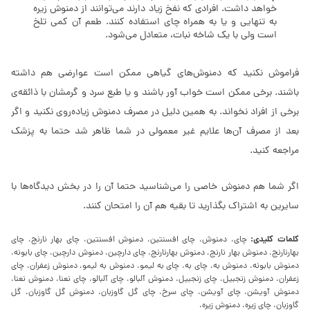
خواهد داشت. افرادی که نفخ زیاد دارند می‌توانند از دمنوش زیره
به تنهایی و یا به همراه چای استفاده کنند. طعم آن کمی تلخ
است ولی با یک شاخه نبات، متعادل می‌شود.
فراموش نکنید که دمنوش‌های گیاهی ممکن است عوارضی هم داشته
باشند. برخی ممکن است خواب آور باشند و یا طبع سرد و گرمشان با ذائقه‌ی
برخی از افراد نخواند. به همین دلیل در مصرف دمنوش زیاده‌روی نکنید و اگر
بعد از مصرف آن‌ها علایم غیر معمولی در شما ظاهر شد حتما به پزشک
مراجعه کنید.
اگر شما هم دمنوش خاصی را می‌شناسید حتما آن را در بخش دیدگاه‌ها با
سایرین به اشتراک بگذارید تا بقیه هم آن را امتحان کنند.
کلمات کلیدی:
چای، دمنوش، چای افسنتین، دمنوش افسنتین، چای بهار نارنج، چای
بهارنارنج، دمنوش بهار نارنج، دمنوش بهارنارنج، چای دارچین، دمنوش دارچین، چای بابونه،
دمنوش بابونه، دمنوش به، چای به، چای به لیمو، دمنوش به لیمو، دمنوش زعفران، چای
زعفران، دمنوش زنجبیل، چای زنجبیل، دمنوش آلبالو، چای آلبالو، چای نعنا، دمنوش نعنا،
دمنوش آویشن، چای آویشن، چای سرخ، چای گل گاوزبان، دمنوش گل گاوزبان، گل
گاوزبان، چای زیره، دمنوش زیره،