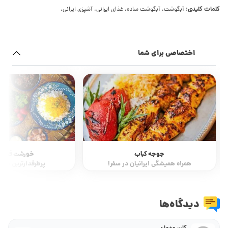
کلمات کلیدی:
آبگوشت، آبگوشت ساده، غذای ایرانی، آشپزی ایرانی،
اختصاصی برای شما
خورشت قورمه سبزی
استانبولی 
پرطرفدارترین خورشت ایرانی
یک دمپخت خ
دیدگاه‌ها