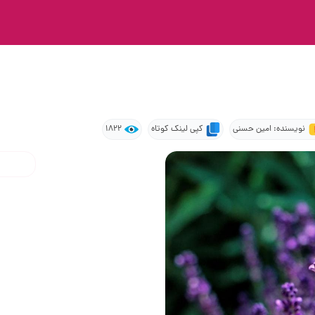
نویسنده: امین حسنی
کپی لینک کوتاه
1822