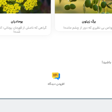
زیتون
بومادران
 دور از چشم مانده!
گیاهی که نامش از قهرمان یونانی؛ آشیل گرفته
شده!
باشید!
افزودن دیدگاه