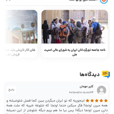
نامه‌ جامعه تورگردانان ایران به شورای عالی امنیت
شان آثار تاریخی باید حفظ شو
ملی
فروش آش ماست
دیدگاه‌ها
کاربر مهمان
پاسخ
07:07:34 2019/07/17
اینجوریه که تو ایران میگردن ببین کجا فصل شلوغیشه و
همه میرن اونجا! فکر میکنن حتما اونجا که شلوغه خبریه که ملت همه
دارن میرن اونجا دیگه! پس بیا ما هم بریم دیگه شلوغتر از این نمیشه