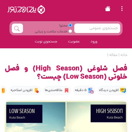
محتوا
خدمات سلامت و زیبایی
ورود
عضویت
جستجوی نوبت
خانه
|
مقاله
|
فصل شلوغی (High Season) و فصل
خلوتی (Low Season) چیست؟
افزودن دیدگاه
5 دقیقه
علاقه‌مندی‌ها
افزودن اصلاحیه