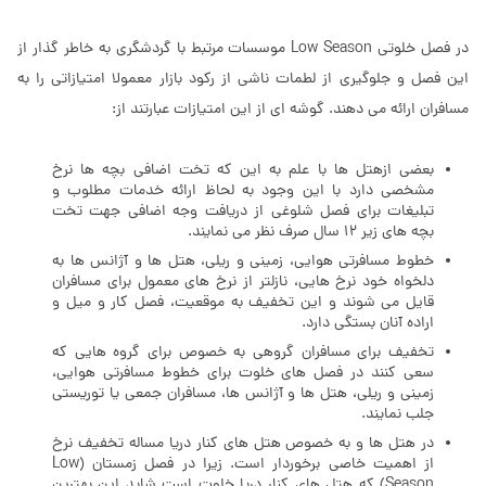
در فصل خلوتی Low Season موسسات مرتبط با گردشگری به خاطر گذار از
این فصل و جلوگیری از لطمات ناشی از رکود بازار معمولا امتیازاتی را به
مسافران ارائه می دهند. گوشه ای از این امتیازات عبارتند از:
بعضى ازهتل ها با علم به این که تخت اضافى بچه ها نرخ
مشخصى دارد با این وجود به لحاظ ارائه خدمات مطلوب و
تبلیغات برای فصل شلوغی از دریافت وجه اضافى جهت تخت
بچه هاى زیر 12 سال صرف نظر مى نمایند.
خطوط مسافرتی هوایی، زمینی و ریلی، هتل ها و آژانس ها به
دلخواه خود نرخ هایى، نازلتر از نرخ هاى معمول براى مسافران
قایل مى شوند و این تخفیف به موقعیت، فصل کار و میل و
اراده آنان بستگى دارد.
تخفیف براى مسافران گروهى به خصوص براى گروه هایی که
سعى کنند در فصل هاى خلوت براى خطوط مسافرتی هوایی،
زمینی و ریلی، هتل ها و آژانس ها، مسافران جمعى یا توریستى
جلب نمایند.
در هتل ها و به خصوص هتل هاى کنار دریا مساله تخفیف نرخ
از اهمیت خاصى برخوردار است. زیرا در فصل زمستان (Low
Season) که هتل هاى کنار دریا خلوت است شاید این بهترین