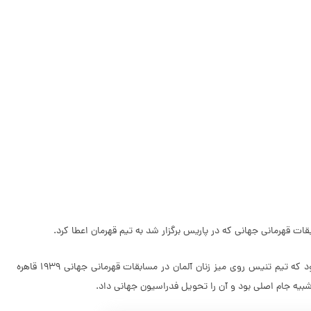
این جام داستان جالبی دارد. جام اصلی کوربیلون در روزهای اولیه‌ی اشغال برلین توسط نیروهای متفقین پس از جنگ جهانی دوم، ناپدید شد. این در حالی بود که تیم تنیس روی میز زنان آلمان در مسابقات قهرمانی جهانی ۱۹۳۹ قاهره