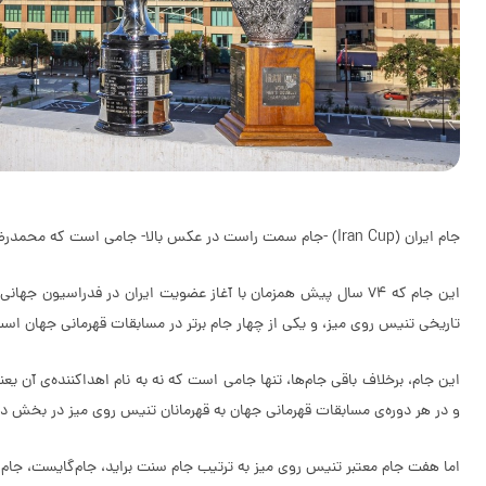
جام ایران (Iran Cup) -جام سمت راست در عکس بالا- جامی است که محمدرضا شاه پهلوی؛ شاه فقید ایران، در مسابقات تنیس قهرمانی جهان در سال ۱۹۴۷ به فدراسیون جهانی تنیس روی میز اهدا کرد.
این جام که ۷۴ سال پیش همزمان با آغاز عضویت ایران در فدراسیو
تاریخی تنیس روی میز، و یکی از چهار جام برتر در مسابقات قهرمانی جهان اس
و در هر دوره‌ی مسابقات قهرمانی جهان به قهرمانان تنیس روی میز در بخش دو‌
اما هفت جام معتبر تنیس روی میز به ترتیب جام سنت براید، جام‌گایست، جام ‌