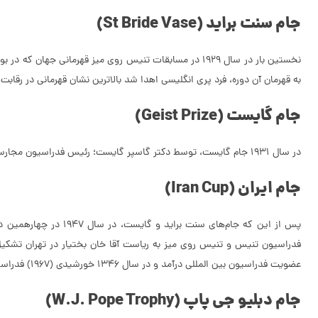
جام سنت براید (St Bride Vase)
نخستین بار در سال ۱۹۲۹ در مسابقات تنیس روی میز قهرما
به قهرمان آن دوره، فرد پری انگلیسی اهدا شد بالاترین نشان قهرمانی در رقابت
جام گایست (Geist Prize)
در سال ۱۹۳۱ جام گایست، توسط دکتر گاسپر گایست؛ رئیس فدراسیون مجارستان به قهرمان بخش انفرادی زنان اهدا و به نام او ماندگار شد.
جام ایران (Iran Cup)
عضویت فدراسیون بین المللی درآمد و‌ در سال ۱۳۴۶ خورشیدی (۱۹۶۷) فدراسیون تنیس روی میز ایران مستقل ‌و از فدراسیون تنیس جدا شد.
جام دبلیو جی پاپ (W.J. Pope Trophy)