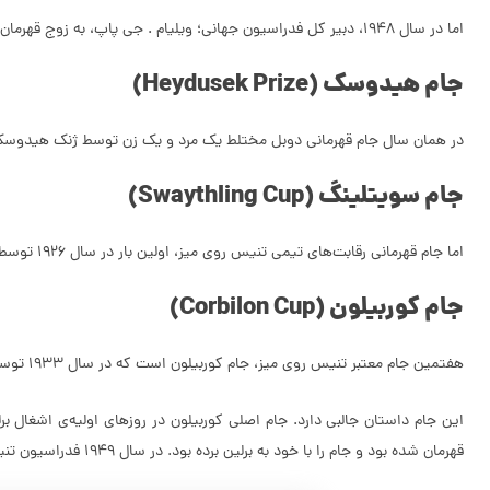
اما در سال ۱۹۴۸، دبیر کل فدراسیون جهانی؛ ویلیام . جی پاپ، به زوج قهرمان دوبل زنان جامی اعطا کرد که به نام‌ او، کاپ دبیلو جی پاپ ماندگار شد.
جام‌ هیدوسک (Heydusek Prize)
در همان سال جام قهرمانی دوبل مختلط یک مرد و یک زن توسط ژنک هیدوسک،
جام ‌سویتلینگ (Swaythling Cup)
اما جام قهرمانی ‌رقابت‌های تیمی تنیس ‌روی میز، اولین بار در سال ۱۹۲۶ توسط بانو بارونس سویتلینگ اهدا شد.
جام کوربیلون (Corbilon Cup)
هفتمین جام معتبر تنیس روی میز، جام کوربیلون است که در سال ۱۹۳۳ توسط مارسل کوربیلون، رئیس فدراسیون فرانسه، برای اولین رویداد تیمی زنان در مسابقات قهرمانی جهانی که در پاریس برگزار شد به تیم ‌قهرمان ‌اعطا کرد.
قهرمان شده بود و جام را با خود به برلین برده بود. در سال ۱۹۴۹ فدراسیون تنیس روی میز آلمان برای جام ناپدید شده، جام جایگزینی ساخت که در نهایتِ دقت، شبیه جام اصلی بود و آن را تحویل فدراسیون جهانی داد.