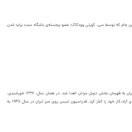
ردید. این‌ جام که توسط سی. کورتی وودکاک؛ عضو‌ برجسته‌ی باشگاه سنت براید لندن
پس از این که جام‌های سنت براید و گایست، در سال ۱۹۴۷ در چهارهمین دوره‌ی مسابقات قهرمانی جهان که در پاریس برگزار شد، ایران کاپ، توسط شاه ایران به قهرمان بخش دوبل مردان اهدا شد. در همان سال، ۱۳۲۶ خورشیدی،
فدراسیون تنیس و تنیس روی میز به ریاست آقا خان بختیار در تهران تشكیل شد و‌ این فدراسیون نو‌پا با برگزاری مسابقات مختلف بین باشگاه‌ها و دسته‌های آزاد،کار خود را آغاز کرد. فدراسیون تنیس روی میز ایران در سال ۱۹۴۷ به