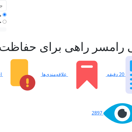
مح
خد
ی رامسر
راهی برای حفاظت ا
20 دقیقه
علاقه‌مندی‌ها
اف
2897