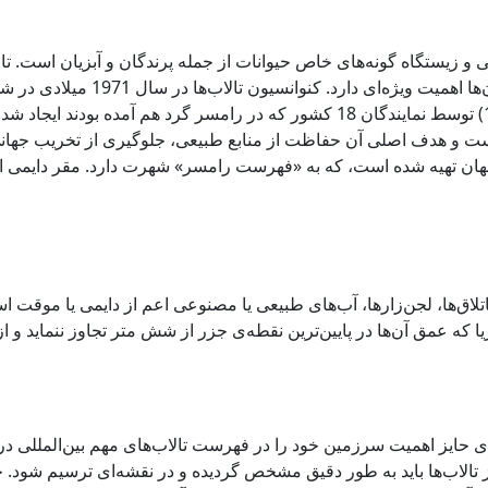
می و زیستگاه گونه‌های خاص حیوانات از جمله پرندگان و آبزیان است. تا
تفریحی پر ارزشی هستند که حفاظت و ح
سیزدهم بهمن ماه سال 1351 (دوم فوریه سال 1971) توسط نمایندگان 18 کشور که در ر
 است و هدف اصلی آن حفاظت از منابع طبیعی، جلوگیری از تخریب جهانی ت
جهان تهیه شده است، که به «فهرست رامسر» شهرت دارد. مقر دایمی ای
تلاق‌ها، لجن‌زارها، آب‌های طبیعی یا مصنوعی اعم از دایمی یا موقت 
ا که عمق آن‌ها در پایین‌ترین نقطه‌ی جزر از شش متر تجاوز ننماید و 
ی حایز اهمیت سرزمین خود را در فهرست تالاب‌های مهم بین‌المللی در
ز تالاب‌ها باید به طور دقیق مشخص گردیده و در نقشه‌ای ترسیم شود