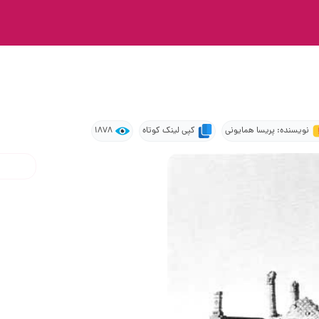
نویسنده: پریسا همایونی
کپی لینک کوتاه
1878