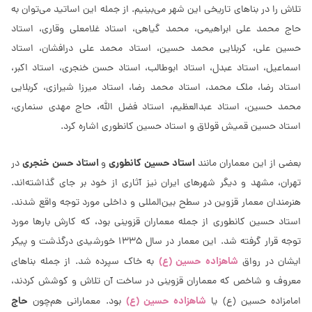
تلاش را در بناهای تاریخی این شهر می‌بینیم. از جمله این اساتید می‌توان به
حاج محمد علی ابراهیمی، محمد گیاهی، استاد غلامعلی وقاری، استاد
حسین علی، کربلایی محمد حسین، استاد محمد علی درافشان، استاد
اسماعیل، استاد عبدل، استاد ابوطالب، استاد حسن خنجری، استاد اکبر،
استاد رضا، ملک محمد، استاد محمد رضا، استاد میرزا شیرازی، کربلایی
محمد حسین، استاد عبدالعظیم، استاد فضل الله، حاج مهدی سنماری،
استاد حسین قمیش قولاق و استاد حسين كانطوری اشاره کرد.
استاد حسین کانطوری
استاد حسن خنجری
بعضی از این معماران مانند
و
در
تهران، مشهد و دیگر شهرهای ایران نیز آثاری از خود بر جای گذاشته‌اند.
هنرمندان معمار قزوین در سطح بین‌المللی و داخلی مورد توجه واقع شدند.
استاد حسین کانطوری از جمله معماران قزوینی بود، که کارش بارها مورد
توجه قرار گرفته شد. این معمار در سال 1335 خورشیدی درگذشت و پیکر
شاهزاده حسین (ع)
ایشان در رواق
به خاک سپرده شد. از جمله بناهای
معروف و شاخص که معماران قزوینی در ساخت آن تلاش و کوشش کردند،
شاهزاده حسین (ع)
حاج
امامزاده حسین (ع) یا
بود. معمارانی هم‌چون