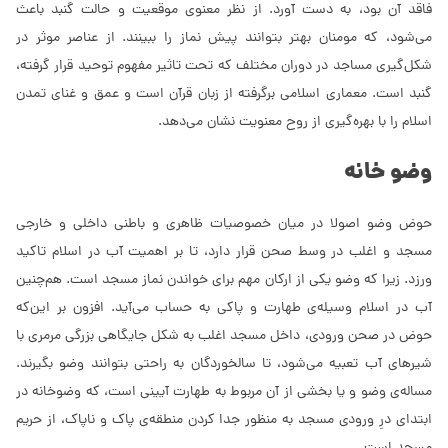
فاقد آن بود، به دست آورد. از نظر معنوی موقعیت و حالت گنبد باعث
می‌شود، که مومنان بهتر بتوانند پیش نماز را ببینند. از عناصر موثر در
شکل‌گیری مساجد در دوران مختلف که تحت تاثیر مفهوم توحید قرار گرفته،
گنبد است. معماری اسلامی برگرفته از زبان قرآن است و عمق و غنای تمدن
اسلام را با بهره‌گیری از روح معنویت نشان می‌دهد.
وضو خانه
حوض وضو اصولا در میان خصوصیات ظاهری و باطنی داخلی و خارجی
مسجد و اغلب در وسط صحن قرار دارد، تا بر اهمیت آب در اسلام تاکید
ورزد. زیرا که وضو یکی از ارکان مهم برای خواندن نماز مسجد است. هم‌چنین
آب در اسلام وسیله‌ی طهارت و پاکی به حساب می‌آید. افزون بر این‌که
حوض در صحن ورودی، داخل مسجد اغلب به شکل جایگاهی بزرگی مرمری با
شیرهای آب تعبیه می‌شود، تا سالخوردگان به راحتی بتوانند وضو بگیرند.
مساله‌ی وضو و یا بخشی از آن مربوط به طهارت آیینی است، که وضوخانه در
ابتدای درِ ورودی مسجد به منظور جدا کردن منطقه‌ی پاک و ناپاک، از حریم