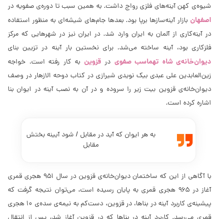
شیوه‌ی كهن آینه‌های فلزی رواج داشت. به همین سبب تا دوره‌ی صفویه در
اصفهان
بازار آینه‌سازها برپا بود. بعدها جام‌های شیشه‌ای به منظور استفاده
در آینه‌كاری از آلمان به ایران وارد شد. در ایران نیز در شهرهایی كه مركز
فلزكاری بود، آینه ساخته می‌شد. برای نخستین بار آینه در تزیین بنای
دیوان‌خانه‌ی شاه تهماسب صفوی
قزوین
در
به كار رفته است. خواجه
زین‌العابدین على‌ عبدی بیک نویدی شیرازی در كتاب دوحه الازهار در وصف
دیوان‌خانه‌ی قزوین بیت زیر را سروده و در آن به نصب آینه در ایوان بنا
اشاره كرده است.
به هر ایوان كه آید در مقابل / شود آیینه بختش
مقابل
با آگاهى‌ از این كه ساختمان دیوان‌خانه‌ی قزوین در سال 951 هجری قمری
آغاز در 965 هجری قمری به پایان رسیده است، مى‌توان نتیجه گرفت كه
پیشینه‌ی كاربرد آینه در بناها، در قزوین، دست‌كم به نیمه‌ی سده‌ی 10 هجری
قمری مى‌رسد. كاربرد آینه در بناها كه در قزوین آغاز شد، پس از انتقال