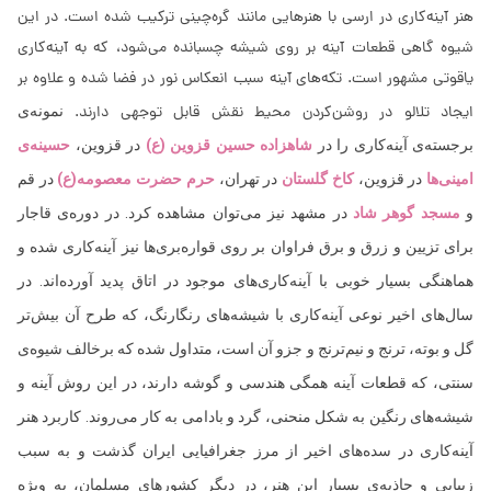
هنر آینه‌کاری در ارسی‌ با هنرهایی مانند گره‌چینی تركیب شده است. در این
شیوه گاهی قطعات آینه بر روی شیشه چسبانده می‌شود، كه به آینه‌كاری
یاقوتی مشهور است. تكه‌های آینه سبب انعكاس نور در فضا شده و علاوه بر
ایجاد تلالو در روشن‌كردن محیط نقش قابل توجهی دارند.
نمونه‌ی
برجسته‌ی آینه‌کاری را در
شاهزاده حسین قزوین (ع)
در قزوین،
حسینه‌ی
امینی‌ها
در قزوین،
کاخ گلستان
در تهران،
حرم حضرت معصومه(ع)
در قم
و
مسجد گوهر شاد
در مشهد نیز می‌توان مشاهده كرد. در دوره‌ی قاجار
برای تزیین و زرق و برق فراوان بر روی قواره‌بری‌ها نیز آینه‌كاری شده و
هماهنگی بسیار خوبی با آینه‌كاری‌های موجود در اتاق پدید آورده‌اند.
در
سال‌های اخير نوعى‌ آينه‌كاری با شيشه‌های رنگارنگ، كه طرح آن بيش‌تر
گل و بوته، ترنج و نيم‌ترنج و جزو آن است، متداول شده كه برخالف شيوه‌ی
سنتى، كه قطعات آينه همگى‌ هندسى‌ و گوشه دارند، در این روش آينه و
شيشه‌های رنگين به شكل منحنى، گرد و بادامى‌ به كار مى‌روند. كاربرد هنر
آينه‌كاری در سده‌های اخير از مرز جغرافيايى‌ ايران گذشت و به سبب
زيبايى‌ و جاذبه‌ی بسيار این هنر، در ديگر كشورهای مسلمان، به ويژه