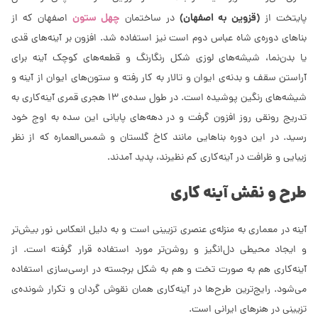
(قزوین به اصفهان)
چهل ستون
پایتخت از
در ساختمان
اصفهان كه از
بناهای دوره‌ی شاه عباس دوم است نیز استفاده شد. افزون بر آینه‌های قدی
یا بدن‌نما، شیشه‌های لوزی شكل رنگارنگ و قطعه‌های كوچک آینه برای
آراستن سقف و بدنه‌ی ایوان و تالار به كار رفته و ستون‌های ایوان از آینه و
شیشه‌های رنگین پوشیده است. در طول سده‌ی 13 هجری قمری آینه‌كاری به
تدریج رونقی روز افزون گرفت و در دهه‌های پایانى‌ این سده به اوج خود
رسید. در این دوره بناهایی مانند كاخ گلستان و شمس‌العماره كه از نظر
زیبایى‌ و ظرافت در آینه‌كاری كم نظیرند، پدید آمدند.
طرح و نقش آینه كاری
آینه در معماری به منزله‌ی عنصری تزیینی است و به دلیل انعكاس نور بیش‌تر
و ایجاد محیطی دل‌انگیز و روشن‌تر مورد استفاده قرار گرفته است. از
آینه‌كاری هم به صورت تخت و هم به شكل برجسته در ارسی‌سازی استفاده
می‌شود. رایج‌ترین طرح‌ها در آینه‌كاری همان نقوش گردان و تكرار شونده‌ی
تزیینی در هنرهای ایرانی است.