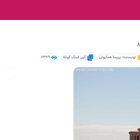
ر
نویسنده: پریسا همایونی
کپی لینک کوتاه
6369