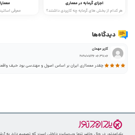
معماران قزوین
قنات در معماری 
؟
معرفی اساتید معمار در قزوین
ایران سرز
دیدگاه‌ها
کاربر مهمان
06:37:06 2020/07/26
چقدر معمااری ایران بر اساس اصول و مهندسی بود حیف واقعا
یلدامدتور در حال حاضر تنها وب‌سایت داخلی است که تصمیم دارد به آرشیو 