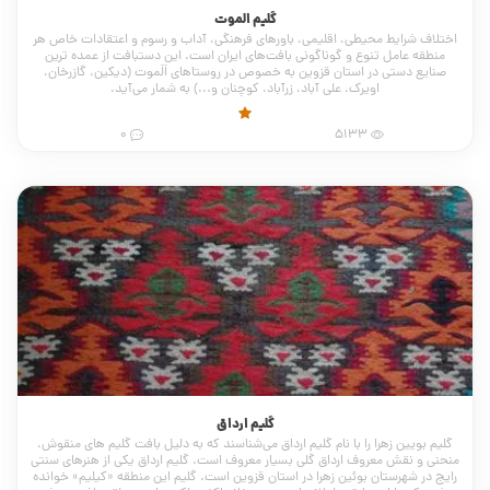
گلیم الموت
اختلاف شرایط محیطی، اقلیمی، باورهای فرهنگی، آداب و رسوم و اعتقادات خاص هر
منطقه عامل تنوع و گوناگونی بافت‌های ایران است. این دست­بافت از عمده­ ترین
صنایع دستی در استان قزوین به­ خصوص در روستاهای اَلَموت (دیکین، گازرخان،
اویرک، علی آباد، زرآباد، کوچنان و...) به شمار می‌آید.
0
5133
گلیم ارداق
گلیم بویین زهرا را با نام گلیم ارداق می‌شناسند که به دلیل بافت گلیم های منقوش،
منحنی و نقش معروف ارداق گلی بسیار معروف است. گلیم ارداق یکی از هنرهای سنتی
رایج در شهرستان بوئین زهرا در استان قزوین است. گلیم این منطقه «کیلیم» خوانده