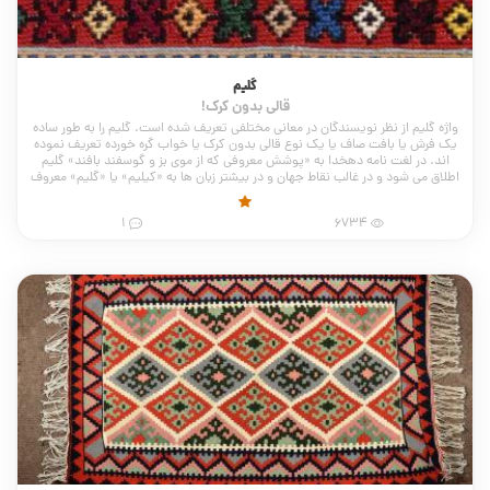
گلیم
قالی بدون کرک!
واژه گلیم از نظر نویسندگان در معانی مختلفی تعریف شده است. گلیم را به طور ساده
یک فرش یا بافت صاف یا یک نوع قالی بدون کرک یا خواب گره خورده تعریف نموده
اند. در لغت نامه دهخدا به «پوشش معروفی که از موی بز و گوسفند بافند» گلیم
اطلاق می شود و در غالب نقاط جهان و در بیشتر زبان ها به «کیلیم» یا «گلیم» معروف
است.
1
6734