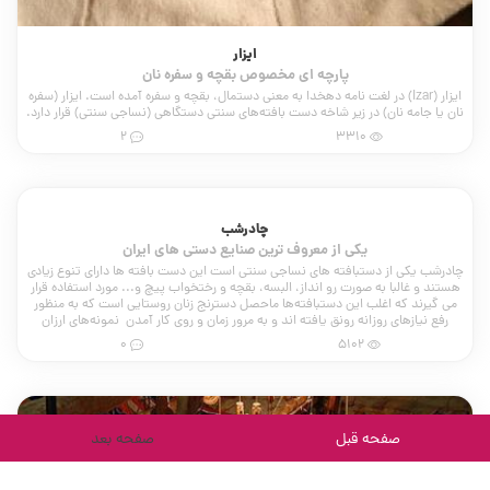
ایزار
پارچه ای مخصوص بقچه و سفره نان
ایزار (Izar) در لغت نامه دهخدا به معنی دستمال، بقچه و سفره آمده است. ایزار (سفره
نان یا جامه نان) در زیر شاخه دست بافته‌های سنتی دستگاهی (نساجی سنتی) قرار دارد.
2
3310
چادرشب
صفحه قبل
صفحه بعد
یکی از معروف ترین صنایع دستی های ایران
چادرشب یکی از دستبافته های نساجی سنتی است این دست بافته ها دارای تنوع زیادی
هستند و غالبا به صورت رو انداز، البسه، بقچه و رختخواب پیچ و... مورد استفاده قرار