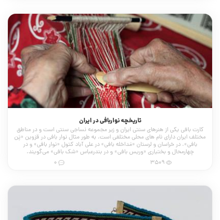
تاریخچه نواربافی در ایران
کارت بافی یکی از هنرهای سنتی ایران و زیر مجموعه نساجی سنتی است و در مناطق
مختلف ایران دارای نام های محلی مختلفی است. به طور مثال نوار بافی در قزوین «پَن
بافی»، در خراسان و لرستان «مَداخله بافی» در علی آباد کتول «نوار بافی» و در
چهارمحال و بختیاری «وریس بافی» و در بندرعباس «شک بافی» می‌گویند.
0
3509