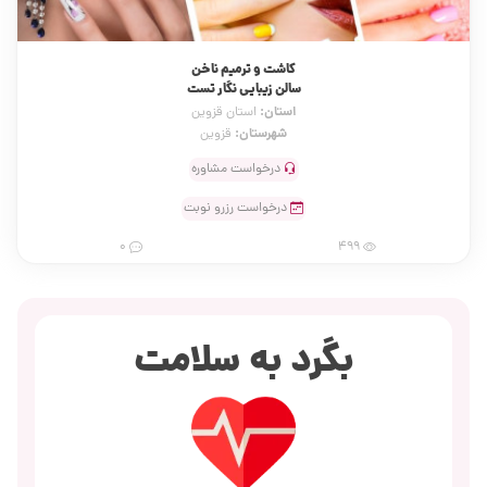
کاشت و ترمیم ناخن
سالن زیبایی نگار تست
استان:
استان قزوین
شهرستان:
قزوین
درخواست مشاوره
درخواست رزرو نوبت
0
499
بگرد به سلامت