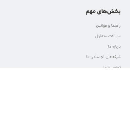
بخش‌های مهم
راهنما و قوانین
سوالات متداول
درباره ما
شبکه‌های اجتماعی ما
تماس با ما
ثبت تیکت پشتیبانی
تمام حقوق مادی و معنوی این وب سایت برای یلدامدتور محفوظ است.
هر گونه استفاده از محتوای یلدامدتور بدون کسب اجازه از آن قابل پیگرد قانونی خواهد بود.