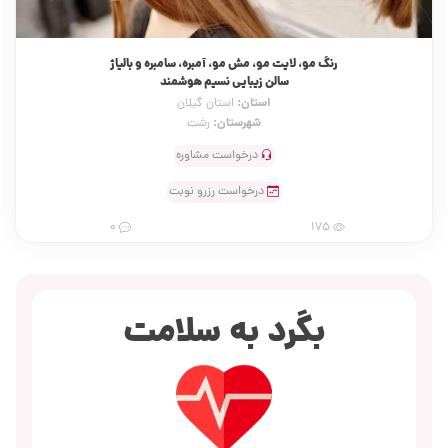
رنگ مو، لایت مو، مش مو، آمبره، سامبره و بالیاژ
سالن زیبایی نسیم هوشمند
استان:
استان گیلان
شهرستان:
رشت
درخواست مشاوره
درخواست رزرو نوبت
0
175
بگرد به سلامت