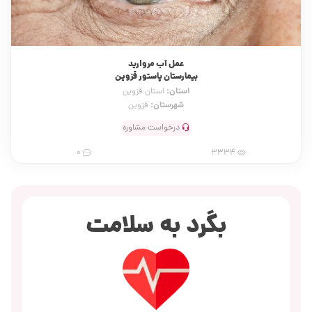
عمل آب مروارید
بیمارستان پاستور قزوین
استان:
استان قزوین
شهرستان:
قزوین
درخواست مشاوره
0
3334
بگرد به سلامت