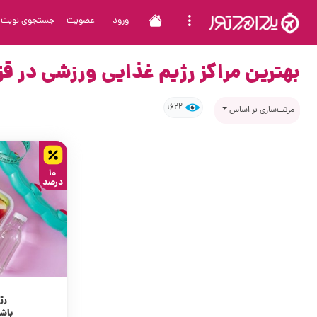
ورود
عضویت
جستجوی نوبت
بهترین مراکز رژیم غذایی ورزشی در ق
1622
مرتب‌سازی بر اساس
10
درصد
رژ
باش