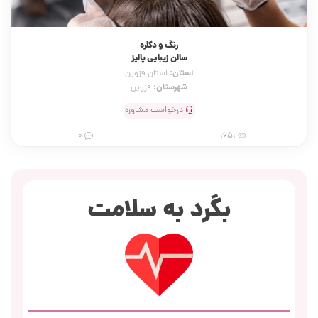
رنگ و دکلره
سالن زیبایی پالیز
استان:
استان قزوین
شهرستان:
قزوین
درخواست مشاوره
0
1651
بگرد به سلامت