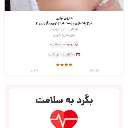
حلزون تراپی
مرکز پاکسازی پوست آیناز نوری (قزوین 1)
استان:
استان قزوین
شهرستان:
قزوین
درخواست مشاوره
درخواست رزرو نوبت
5
1561
بگرد به سلامت