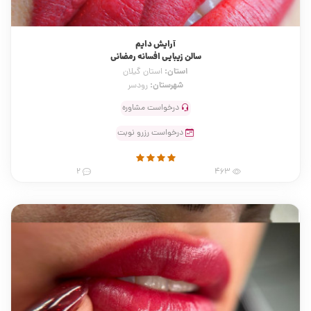
آرایش دایم
سالن زیبایی افسانه رمضانی
استان:
استان گیلان
شهرستان:
رودسر
درخواست مشاوره
درخواست رزرو نوبت
2
463