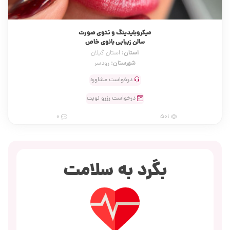
میکروبلیدینگ و تتوی صورت
سالن زیبایی بانوی خاص
استان:
استان گیلان
شهرستان:
رودسر
درخواست مشاوره
درخواست رزرو نوبت
0
501
بگرد به سلامت