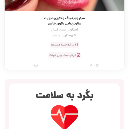
میکروبلیدینگ و تتوی صورت
سالن زیبایی بانوی خاص
استان:
استان گیلان
شهرستان:
رودسر
درخواست مشاوره
درخواست رزرو نوبت
0
511
بگرد به سلامت