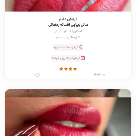
آرایش دایم
سالن زیبایی افسانه رمضانی
استان:
استان گیلان
شهرستان:
رودسر
درخواست مشاوره
درخواست رزرو نوبت
2
463