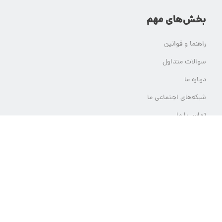
بخش‌های مهم
راهنما و قوانین
سوالات متداول
درباره ما
شبکه‌های اجتماعی ما
تماس با ما
ثبت تیکت پشتیبانی
تمام حقوق مادی و معنوی این وب سایت برای یلدامدتور محفوظ است.
هر گونه استفاده از محتوای یلدامدتور بدون کسب اجازه از آن قابل پیگرد قانونی خواهد بود.