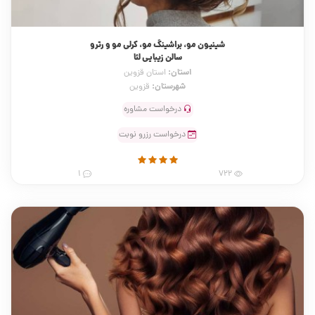
شینیون مو، براشینگ مو، کرلی مو و رترو
سالن زیبایی لئا
استان:
استان قزوین
شهرستان:
قزوین
درخواست مشاوره
درخواست رزرو نوبت
1
722