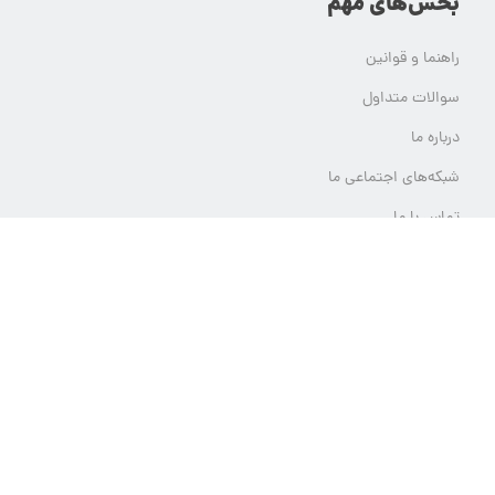
بخش‌های مهم
راهنما و قوانین
سوالات متداول
درباره ما
شبکه‌های اجتماعی ما
تماس با ما
ثبت تیکت پشتیبانی
تمام حقوق مادی و معنوی این وب سایت برای یلدامدتور محفوظ است.
هر گونه استفاده از محتوای یلدامدتور بدون کسب اجازه از آن قابل پیگرد قانونی خواهد بود.