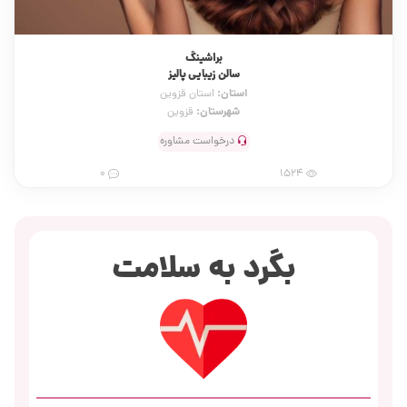
براشینگ
سالن زیبایی پالیز
استان:
استان قزوین
شهرستان:
قزوین
درخواست مشاوره
0
1524
بگرد به سلامت