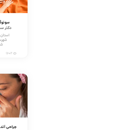
سونوگر
دکتر سی
استان:
شهرس
شه
1602
جراحی آند