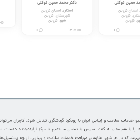
د معین توکلی
دکتر محمد معین توکلی
استان:
استان قزوین
استان قزوین
تان:
شهرستان:
قزوین
قزوین
ر:
شهر:
قزوین
قزوین
38
0
1315
0
خدمات سلامت و زیبایی ایران با رویکرد گردشگری تبدیل شود. کاربران می‌توانند
 را با هم مقایسه کنند. سپس با تماس مستقیم با مرکز ارایه‌دهنده خدمات سل
 ببینند که در هر شهر، علاوه بر دریافت خدمات سلامت و زیبایی، از چه پتانسیل‌ه