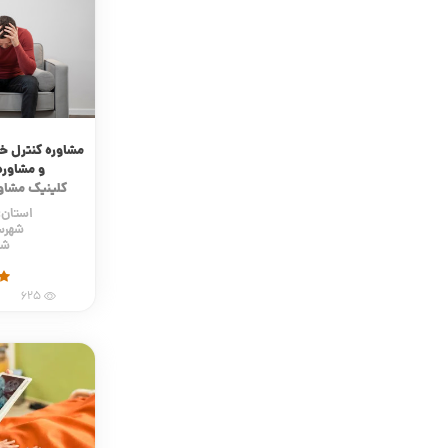
مشاوره کنترل 
و مشاوره
کلینیک مشاو
استان:
شهرس
شه
625