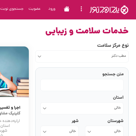
ورود
عضویت
جستجوی نوبت
خدمات سلامت و زیبایی
نوع مرکز سلامت
مطب دکتر
متن جستجو
استان
اجرا و تفس
خالی
کلینیک مشاو
شهرستان
شهر
ارایه‌دهنده
استان:
شهرس
خالی
خالی
شه