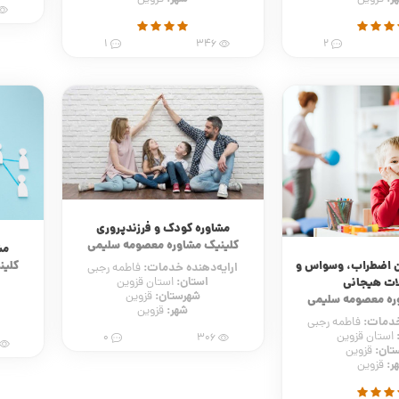
1
346
2
مشاوره کودک و فرزندپروری
کلینیک مشاوره معصومه سلیمی
مش
ن اضطراب، وسواس و
کلین
ارایه‌دهنده خدمات:
فاطمه رجبی
استان:
استان قزوین
ات هیجانی
شهرستان:
قزوین
ره معصومه سلیمی
شهر:
قزوین
 خدمات:
فاطمه رجبی
استان قزوین
0
306
تان:
قزوین
ر:
قزوین