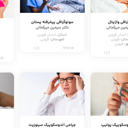
افی واژینال
سونوگرافی پیشرفته پستان
مین میرکمالی
دکتر سیمین میرکمالی
استان:
استان قزوین
استان قزوین
تان:
شهرستان:
قزوین
قزوین
ر:
قزوین
0
1765
0
95
وسکوپیک پولیپ
جراحی آندوسکوپیک سینوزیت