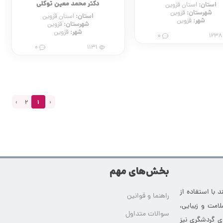
دکتر محمد معین توکلی
استان:
استان قزوین
شهرستان:
قزوین
استان:
استان قزوین
شهر:
قزوین
شهرستان:
قزوین
شهر:
قزوین
0
12
0
1131
›
2
1
‹
بخش‌های مهم
 با استفاده از
راهنما و قوانین
امت و زیبایی،
سوالات متداول
ای گردشگری نیز