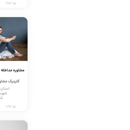
263
مشاوره مداخله د
خ
کلینیک مشاو
استان:
شهرس
شه
697